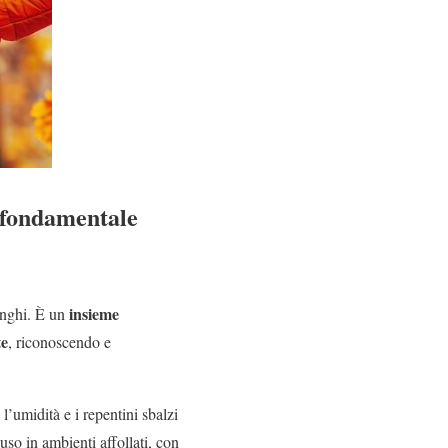
è fondamentale
insieme
funghi. È un
te
, riconoscendo e
’umidità e i repentini sbalzi
iuso in ambienti affollati, con