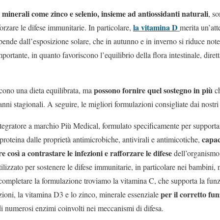
minerali come zinco e selenio, insieme ad antiossidanti naturali
, s
la vitamina D
orzare le difese immunitarie. In particolare,
merita un’att
ende dall’esposizione solare, che in autunno e in inverno si riduce n
ortante, in quanto favoriscono l’equilibrio della flora intestinale, diret
possono fornire quel sostegno in più
cono una dieta equilibrata, ma
ch
nni stagionali. A seguire, le migliori formulazioni consigliate dai nostri
ntegratore a marchio Più Medical, formulato specificamente per supporta
capac
proteina dalle proprietà antimicrobiche, antivirali e antimicotiche,
 così a contrastare le infezioni e rafforzare le difese
dell’organismo. 
tilizzato per sostenere le difese immunitarie, in particolare nei bambini, 
completare la formulazione troviamo la vitamina C, che supporta la funz
per il corretto fu
ezioni, la vitamina D3 e lo zinco, minerale essenziale
di numerosi enzimi coinvolti nei meccanismi di difesa.