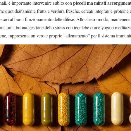
piccoli ma mirati accorgiment
ali, è importante intervenire subito con
rre quotidianamente frutta e verdura fresche, cereali integrali e proteine d
essari al buon funzionamento delle difese. Allo stesso modo, mantenere u
idiana, una buona gestione dello stress con tecniche come yoga o medita
iene, rappresenta un vero e proprio “allenamento” per il sistema immunit