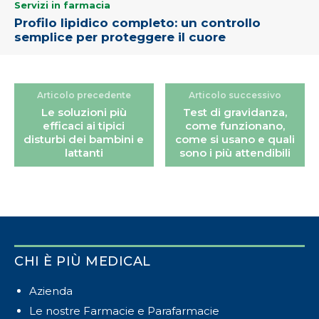
Servizi in farmacia
Profilo lipidico completo: un controllo
semplice per proteggere il cuore
Articolo precedente
Articolo successivo
Le soluzioni più
Test di gravidanza,
efficaci ai tipici
come funzionano,
disturbi dei bambini e
come si usano e quali
lattanti
sono i più attendibili
CHI È PIÙ MEDICAL
Azienda
Le nostre Farmacie e Parafarmacie