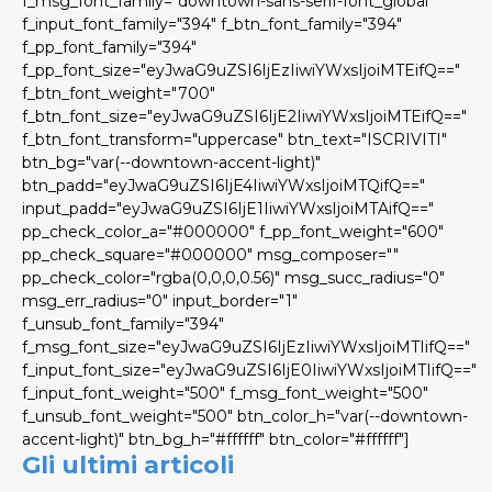
f_msg_font_family="downtown-sans-serif-font_global"
f_input_font_family="394" f_btn_font_family="394"
f_pp_font_family="394"
f_pp_font_size="eyJwaG9uZSI6IjEzIiwiYWxsIjoiMTEifQ=="
f_btn_font_weight="700"
f_btn_font_size="eyJwaG9uZSI6IjE2IiwiYWxsIjoiMTEifQ=="
f_btn_font_transform="uppercase" btn_text="ISCRIVITI"
btn_bg="var(--downtown-accent-light)"
btn_padd="eyJwaG9uZSI6IjE4IiwiYWxsIjoiMTQifQ=="
input_padd="eyJwaG9uZSI6IjE1IiwiYWxsIjoiMTAifQ=="
pp_check_color_a="#000000" f_pp_font_weight="600"
pp_check_square="#000000" msg_composer=""
pp_check_color="rgba(0,0,0,0.56)" msg_succ_radius="0"
msg_err_radius="0" input_border="1"
f_unsub_font_family="394"
f_msg_font_size="eyJwaG9uZSI6IjEzIiwiYWxsIjoiMTIifQ=="
f_input_font_size="eyJwaG9uZSI6IjE0IiwiYWxsIjoiMTIifQ=="
f_input_font_weight="500" f_msg_font_weight="500"
f_unsub_font_weight="500" btn_color_h="var(--downtown-
accent-light)" btn_bg_h="#ffffff" btn_color="#ffffff"]
Gli ultimi articoli