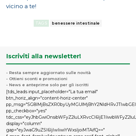
vicino a te!
TAGS
benessere intestinale
Iscriviti alla newsletter!
- Resta sempre aggiornato sulle novità
- Ottieni sconti e promozioni
- News e anteprime solo per gli iscritti
[tds_leads input_placeholder="La tua email"
btn_horiz_align="content-horiz-center"
pp_msg="SG8lMjBsZXR0byUyMGUlMjBhY2NldHRvJTIwbGE
pp_checkbox="yes"
tdc_css="eyJhbGwiOnsibWFyZ2luLXRvcCI6IjE1IiwibWFyZ2l
display="column"
gap="eyJwaG9uZSI6IjIwIiwiYWxsIjoiMTAifQ=="