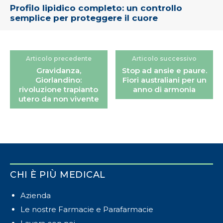
Profilo lipidico completo: un controllo
semplice per proteggere il cuore
Articolo precedente
Articolo successivo
Gravidanza,
Stop ad ansie e paure.
Giorlandino:
Fiori australiani per un
rivoluzione trapianto
anno di armonia
utero da non vivente
CHI È PIÙ MEDICAL
Azienda
Le nostre Farmacie e Parafarmacie