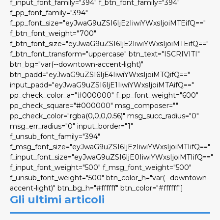
f_input_font_family="394" f_btn_font_family="394"
f_pp_font_family="394"
f_pp_font_size="eyJwaG9uZSI6IjEzIiwiYWxsIjoiMTEifQ=="
f_btn_font_weight="700"
f_btn_font_size="eyJwaG9uZSI6IjE2IiwiYWxsIjoiMTEifQ=="
f_btn_font_transform="uppercase" btn_text="ISCRIVITI"
btn_bg="var(--downtown-accent-light)"
btn_padd="eyJwaG9uZSI6IjE4IiwiYWxsIjoiMTQifQ=="
input_padd="eyJwaG9uZSI6IjE1IiwiYWxsIjoiMTAifQ=="
pp_check_color_a="#000000" f_pp_font_weight="600"
pp_check_square="#000000" msg_composer=""
pp_check_color="rgba(0,0,0,0.56)" msg_succ_radius="0"
msg_err_radius="0" input_border="1"
f_unsub_font_family="394"
f_msg_font_size="eyJwaG9uZSI6IjEzIiwiYWxsIjoiMTIifQ=="
f_input_font_size="eyJwaG9uZSI6IjE0IiwiYWxsIjoiMTIifQ=="
f_input_font_weight="500" f_msg_font_weight="500"
f_unsub_font_weight="500" btn_color_h="var(--downtown-
accent-light)" btn_bg_h="#ffffff" btn_color="#ffffff"]
Gli ultimi articoli