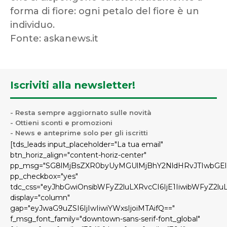
forma di fiore: ogni petalo del fiore è un
individuo.
Fonte: askanews.it
Iscriviti alla newsletter!
- Resta sempre aggiornato sulle novità
- Ottieni sconti e promozioni
- News e anteprime solo per gli iscritti
[tds_leads input_placeholder="La tua email"
btn_horiz_align="content-horiz-center"
pp_msg="SG8lMjBsZXR0byUyMGUlMjBhY2NldHRvJTIwbGE
pp_checkbox="yes"
tdc_css="eyJhbGwiOnsibWFyZ2luLXRvcCI6IjE1IiwibWFyZ2l
display="column"
gap="eyJwaG9uZSI6IjIwIiwiYWxsIjoiMTAifQ=="
f_msg_font_family="downtown-sans-serif-font_global"