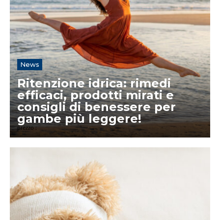
News
Ritenzione idrica: rimedi
efficaci, prodotti mirati e
consigli di benessere per
gambe più leggere!
prezzo :