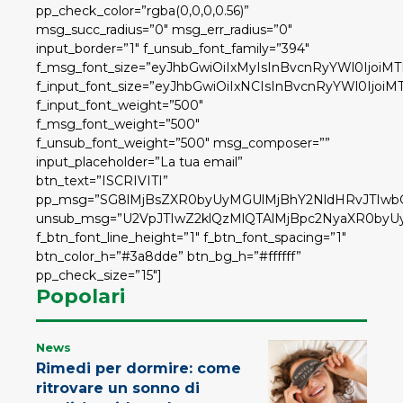
pp_check_color=”rgba(0,0,0,0.56)”
msg_succ_radius=”0″ msg_err_radius=”0″
input_border=”1″ f_unsub_font_family=”394″
f_msg_font_size=”eyJhbGwiOiIxMyIsInBvcnRyYWl0IjoiMTI
f_input_font_size=”eyJhbGwiOiIxNCIsInBvcnRyYWl0IjoiMT
f_input_font_weight=”500″
f_msg_font_weight=”500″
f_unsub_font_weight=”500″ msg_composer=””
input_placeholder=”La tua email”
btn_text=”ISCRIVITI”
pp_msg=”SG8lMjBsZXR0byUyMGUlMjBhY2NldHRvJTIw
unsub_msg=”U2VpJTIwZ2klQzMlQTAlMjBpc2NyaXR0byU
f_btn_font_line_height=”1″ f_btn_font_spacing=”1″
btn_color_h=”#3a8dde” btn_bg_h=”#ffffff”
pp_check_size=”15″]
Popolari
News
Rimedi per dormire: come
ritrovare un sonno di