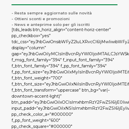
- Resta sempre aggiornato sulle novità
- Ottieni sconti e promozioni
- News e anteprime solo per gli iscritti
[tds_leads btn_horiz_align=”content-horiz-center”
pp_checkbox=”yes”
tdc_css=”eyJhbGwiOnsibWFyZ2luLXRvcCI6IjMwIiwibWF
display=”column”
gap=”eyJhbGwiOiIyMCIsInBvcnRyYWl0IjoiMTAiLCJsYW5k
f_msg_font_family=”394″ f_input_font_family=”394″
f_btn_font_family=”394″ f_pp_font_family=”394″
f_pp_font_size=”eyJhbGwiOiIxMyIsInBvcnRyYWl0IjoiMTEi
f_btn_font_weight=”700″
f_btn_font_size=”eyJhbGwiOiIxNiIsInBvcnRyYWl0IjoiMTEi
f_btn_font_transform=”uppercase” btn_bg=”var(–
downtown-accent-light)”
btn_padd=”eyJhbGwiOiIxOCIsImxhbmRzY2FwZSI6IjE0Iiw
input_padd=”eyJhbGwiOiIxNSIsImxhbmRzY2FwZSI6IjEyIi
pp_check_color_a=”#000000″
f_pp_font_weight=”600″
pp_check_square=”#000000″