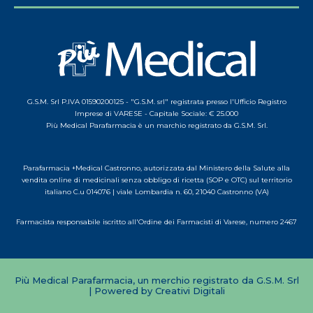
G.S.M. Srl P.IVA 01590200125 - "G.S.M. srl" registrata presso l'Ufficio Registro
Imprese di VARESE - Capitale Sociale: € 25.000
Più Medical Parafarmacia è un marchio registrato da G.S.M. Srl.
Parafarmacia +Medical Castronno, autorizzata dal Ministero della Salute alla
vendita online di medicinali senza obbligo di ricetta (SOP e OTC) sul territorio
italiano C.u 014076 | viale Lombardia n. 60, 21040 Castronno (VA)
Farmacista responsabile iscritto all'Ordine dei Farmacisti di Varese, numero 2467
Più Medical Parafarmacia, un merchio registrato da G.S.M. Srl
| Powered by Creativi Digitali