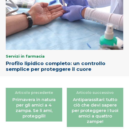
Servizi in farmacia
Profilo lipidico completo: un controllo
semplice per proteggere il cuore
Articolo precedente
Articolo successivo
Primavera in natura
Antiparassitari: tutto
per gli amici a 4
ciò che devi sapere
zampa. Se li ami,
per proteggere i tuoi
proteggili!
amici a quattro
zampe!