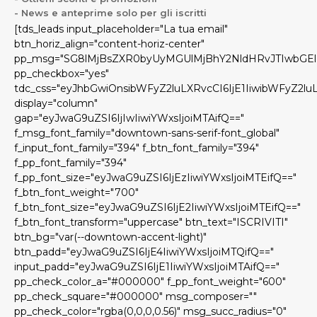
- News e anteprime solo per gli iscritti
[tds_leads input_placeholder="La tua email"
btn_horiz_align="content-horiz-center"
pp_msg="SG8lMjBsZXR0byUyMGUlMjBhY2NldHRvJTIwbGE
pp_checkbox="yes"
tdc_css="eyJhbGwiOnsibWFyZ2luLXRvcCI6IjE1IiwibWFyZ2l
display="column"
gap="eyJwaG9uZSI6IjIwIiwiYWxsIjoiMTAifQ=="
f_msg_font_family="downtown-sans-serif-font_global"
f_input_font_family="394" f_btn_font_family="394"
f_pp_font_family="394"
f_pp_font_size="eyJwaG9uZSI6IjEzIiwiYWxsIjoiMTEifQ=="
f_btn_font_weight="700"
f_btn_font_size="eyJwaG9uZSI6IjE2IiwiYWxsIjoiMTEifQ=="
f_btn_font_transform="uppercase" btn_text="ISCRIVITI"
btn_bg="var(--downtown-accent-light)"
btn_padd="eyJwaG9uZSI6IjE4IiwiYWxsIjoiMTQifQ=="
input_padd="eyJwaG9uZSI6IjE1IiwiYWxsIjoiMTAifQ=="
pp_check_color_a="#000000" f_pp_font_weight="600"
pp_check_square="#000000" msg_composer=""
pp_check_color="rgba(0,0,0,0.56)" msg_succ_radius="0"