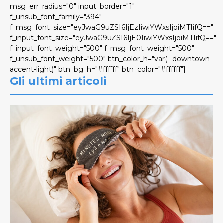
msg_err_radius="0" input_border="1"
f_unsub_font_family="394"
f_msg_font_size="eyJwaG9uZSI6IjEzIiwiYWxsIjoiMTIifQ=="
f_input_font_size="eyJwaG9uZSI6IjE0IiwiYWxsIjoiMTIifQ=="
f_input_font_weight="500" f_msg_font_weight="500"
f_unsub_font_weight="500" btn_color_h="var(--downtown-
accent-light)" btn_bg_h="#ffffff" btn_color="#ffffff"]
Gli ultimi articoli